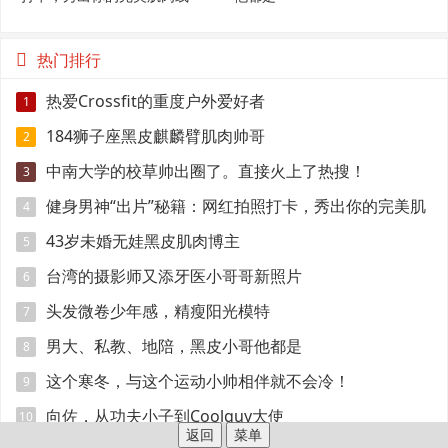
条！
热门排行
热爱Crossfit的重度户外爱好者
1
184狮子座黑皮麒麟臂肌肉帅哥
2
中南大学的校草帅出圈了。直接火上了热搜！
3
健身男神“出片”秘籍：网红拍照打卡，秀出你的完美肌
4
肉线条！
43岁未婚无娃黑皮肌肉博主
5
台湾的摄影师又添牙医小哥哥新照片
6
头发微卷少年感，精瘦阳光模特
7
男大、私教、地陪，黑皮小哥他都是
8
这个寒冬，与这个运动小帅相伴就不会冷！
9
向佐，从功夫小子到Coolguy大使
10
返回
菜单